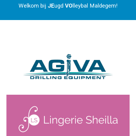
Welkom bij
JE
ugd
VO
lleybal Maldegem!